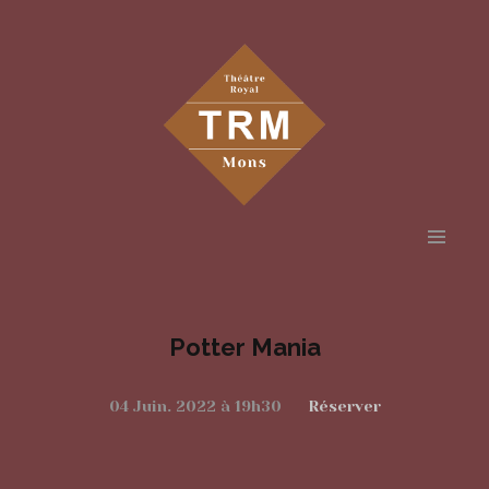
Aller
au
contenu
Potter Mania
principal
04 Juin. 2022 à 19h30
Réserver