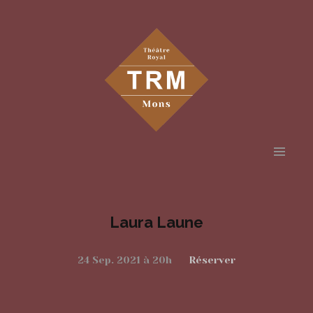
Aller
au
contenu
Laura Laune
principal
24 Sep. 2021 à 20h
Réserver