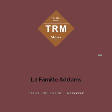
Aller
au
contenu
La Famille Addams
principal
21 Oct. 2023 à 19h
Réserver