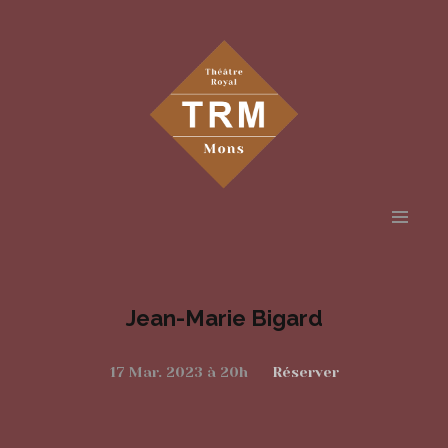
Aller
au
contenu
Jean-Marie Bigard
principal
17 Mar. 2023 à 20h
Réserver