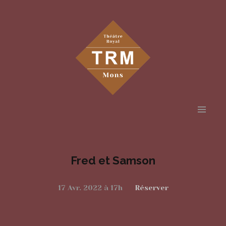
Aller
au
contenu
Fred et Samson
principal
17 Avr. 2022 à 17h
Réserver