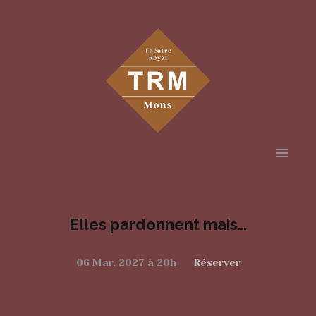
Aller
au
contenu
Elles pardonnent mais…
principal
06 Mar. 2027 à 20h
Réserver