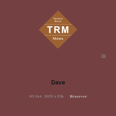
Aller
au
contenu
Dave
principal
03 Oct. 2021 à 17h
Réserver